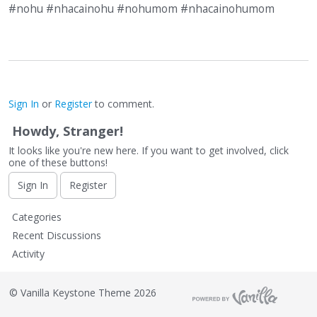
#nohu #nhacainohu #nohumom #nhacainohumom
Sign In
or
Register
to comment.
Howdy, Stranger!
It looks like you're new here. If you want to get involved, click
one of these buttons!
Sign In
Register
Q
Categories
u
Recent Discussions
i
Activity
c
k
L
©
Vanilla Keystone Theme 2026
i