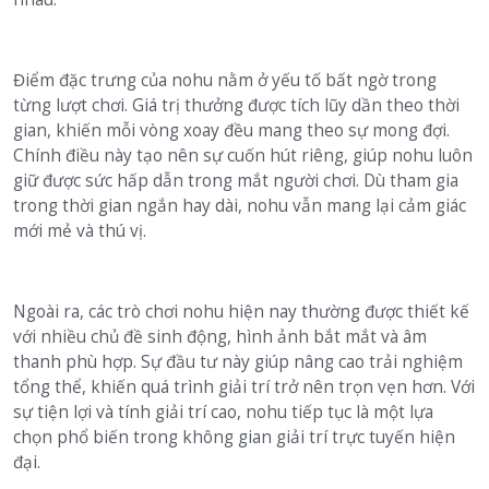
Điểm đặc trưng của nohu nằm ở yếu tố bất ngờ trong
từng lượt chơi. Giá trị thưởng được tích lũy dần theo thời
gian, khiến mỗi vòng xoay đều mang theo sự mong đợi.
Chính điều này tạo nên sự cuốn hút riêng, giúp nohu luôn
giữ được sức hấp dẫn trong mắt người chơi. Dù tham gia
trong thời gian ngắn hay dài, nohu vẫn mang lại cảm giác
mới mẻ và thú vị.
Ngoài ra, các trò chơi nohu hiện nay thường được thiết kế
với nhiều chủ đề sinh động, hình ảnh bắt mắt và âm
thanh phù hợp. Sự đầu tư này giúp nâng cao trải nghiệm
tổng thể, khiến quá trình giải trí trở nên trọn vẹn hơn. Với
sự tiện lợi và tính giải trí cao, nohu tiếp tục là một lựa
chọn phổ biến trong không gian giải trí trực tuyến hiện
đại.